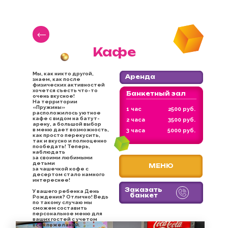
Кафе
Мы, как никто другой,
Аренда
знаем, как после
физических активностей
хочется съесть что-то
Банкетный зал
очень вкусное!
На территории
«Пружины»
1 час
2500 руб.
расположилось уютное
кафе с видом на батут-
2 часа
3500 руб.
арену, а большой выбор
в меню дает возможность,
3 часа
5000 руб.
как просто перекусить,
так и вкусно и полноценно
пообедать! Теперь,
наблюдать
за своими любимыми
детьми
МЕНЮ
за чашечкой кофе с
десертом стало намного
интереснее!
Заказать
У вашего ребенка День
банкет
Рождения? Отлично! Ведь
по такому случаю мы
сможем составить
персональное меню для
ваших гостей с учетом
всех пожеланий.